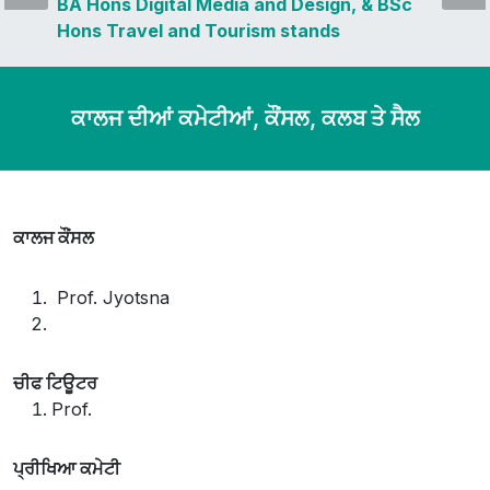
BA Hons Digital Media and Design, & BSc
Hons Travel and Tourism stands
cancelled.
ਕਾਲਜ ਦੀਆਂ ਕਮੇਟੀਆਂ, ਕੌਂਸਲ, ਕਲਬ ਤੇ ਸੈਲ
ਕਾਲਜ ਕੌਂਸਲ
Prof. Jyotsna
ਚੀਫ ਟਿਊਟਰ
Prof.
ਪ੍ਰੀਖਿਆ ਕਮੇਟੀ