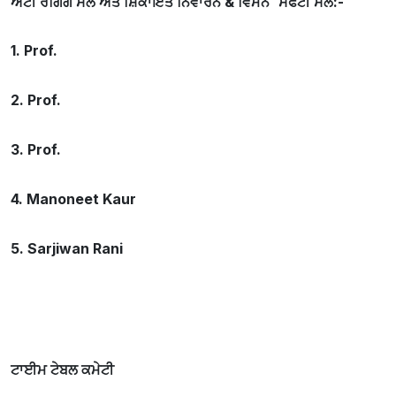
ਐਂਟੀ ਰੈਗਿੰਗ ਸੈਲ ਅਤੇ ਸ਼ਿਕਾਇਤ ਨਿਵਾਰਨ &
ਵਿਮੈਨ
ਸੇਫਟੀ ਸੈਲ:-
1. Prof.
2. Prof.
3. Prof.
4. Manoneet Kaur
5. Sarjiwan Rani
ਟਾਈਮ ਟੇਬਲ ਕਮੇਟੀ