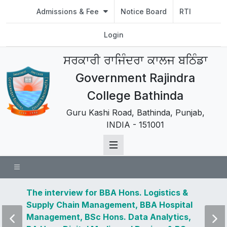
Admissions & Fee
Notice Board
RTI
Login
ਸਰਕਾਰੀ ਰਾਜਿੰਦਰਾ ਕਾਲਜ ਬਠਿੰਡਾ
Government Rajindra
College Bathinda
Guru Kashi Road, Bathinda, Punjab,
INDIA - 151001
 news
The interview for BBA Hons. Logistics &
Visit 
Supply Chain Management, BBA Hospital
and u
Management, BSc Hons. Data Analytics,